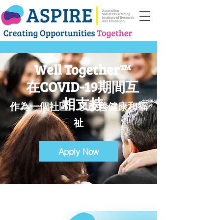
Well Together™
在COVID-19期間互
相支持
作為一個社區，以改善健康和福
祉
Apply Now